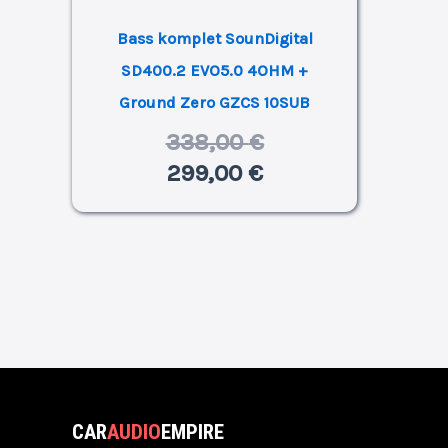
Bass komplet SounDigital
SD400.2 EVO5.0 4OHM +
Ground Zero GZCS 10SUB
338,00
€
299,00
€
CAR
AUDIO
EMPIRE