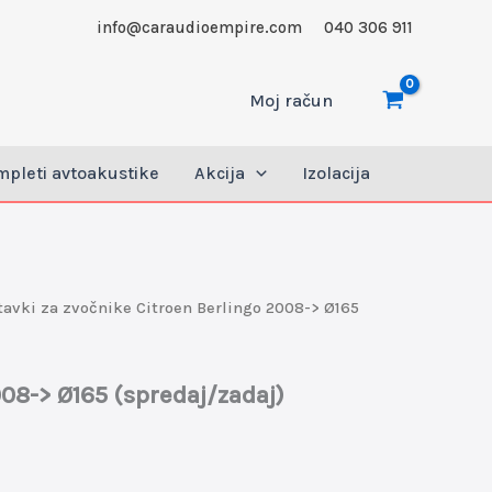
info@caraudioempire.com
040 306 911
Moj račun
pleti avtoakustike
Akcija
Izolacija
avki za zvočnike Citroen Berlingo 2008-> Ø165
008-> Ø165 (spredaj/zadaj)