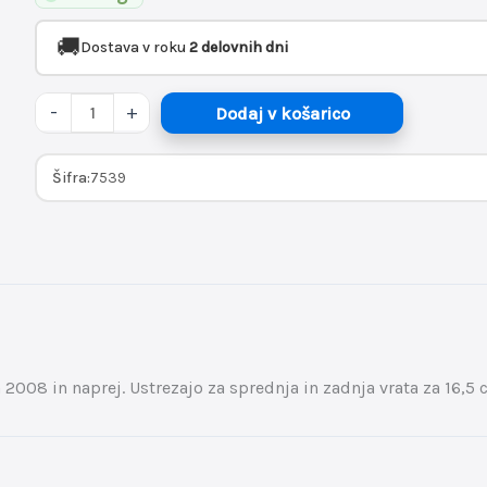
>
🚚
Dostava v roku
2 delovnih dni
Ø165
(spredaj/zadaj)
-
+
Dodaj v košarico
količina
Šifra:
7539
 2008 in naprej. Ustrezajo za sprednja in zadnja vrata za 16,5