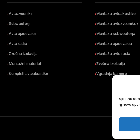
Avtozvočniki
Montaža avtoakustike
Subwooferji
Montaža avtozvočnikov
Avto ojačevalci
Montaža subwooferja
Avto radio
Montaža ojačevalca
Zvočna izolacija
Montaža avto radia
Montažni material
Zvočna izolacija
Kompleti avtoakustike
Vgradnja kamere
Spletna stra
njihovo upo