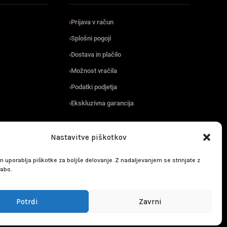
Prijava v račun
Splošni pogoji
Dostava in plačilo
Možnost vračila
Podatki podjetja
Ekskluzivna garancija
SLEDITE NAM
Nastavitve piškotkov
n uporablja piškotke za boljše delovanje. Z nadaljevanjem se strinjate z
rabo.
Potrdi
Zavrni