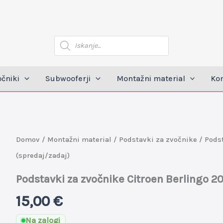
Products
search
očniki
Subwooferji
Montažni material
Kom
Podstavki
Domov
/
Montažni material
/
Podstavki za zvočnike
/ Podst
za
(spredaj/zadaj)
zvočnike
Podstavki za zvočnike Citroen Berlingo 2
Citroen
15,00
€
Berlingo
2008-
Na zalogi