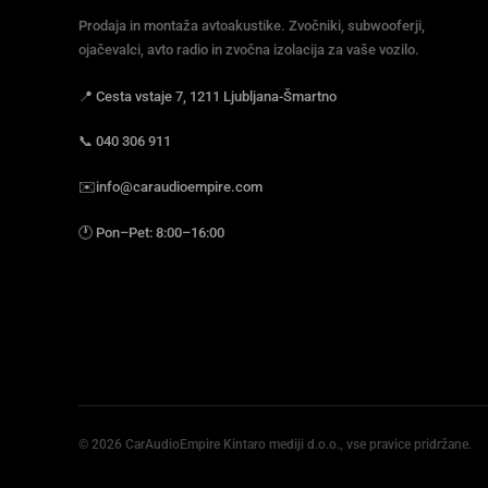
Prodaja in montaža avtoakustike. Zvočniki, subwooferji,
ojačevalci, avto radio in zvočna izolacija za vaše vozilo.
📍
Cesta vstaje 7, 1211 Ljubljana-Šmartno
📞
040 306 911
✉️
info@caraudioempire.com
🕐
Pon–Pet: 8:00–16:00
© 2026 CarAudioEmpire Kintaro mediji d.o.o., vse pravice pridržane.