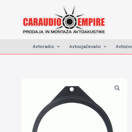
Skip
to
content
Avtoradio
Avtoojačevalci
Avtozv