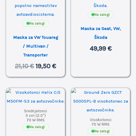
je
je:
bila:
19,50 €.
Na zalogi
21,10 €.
Na zalogi
Maska za Seat, VW,
Maska za VW Touareg
Škoda
/ Multivan /
49,99
€
Transporter
21,10
€
19,50
€
Srednjetonci
5 cm (2.0")
Visokotonci
70 W RMS
70 W RMS
Na zalogi
Na zalogi