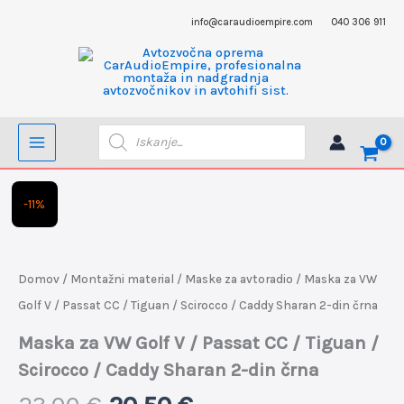
Skip
info@caraudioempire.com
040 306 911
to
content
Products
search
Izvirna
Trenutna
Maska
-11%
cena
cena
za
je
je:
VW
bila:
20,50 €.
Golf
Domov
/
Montažni material
/
Maske za avtoradio
/ Maska za VW
23,00 €.
V
Golf V / Passat CC / Tiguan / Scirocco / Caddy Sharan 2-din črna
/
Maska za VW Golf V / Passat CC / Tiguan /
Passat
Scirocco / Caddy Sharan 2-din črna
CC