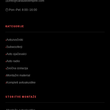
✉️
info@caraudioempire.com
🕐
Pon–Pet: 8:00–16:00
KATEGORIJE
Avtozvočniki
Subwooferji
Avto ojačevalci
Avto radio
Zvočna izolacija
Montažni material
Kompleti avtoakustike
STORITVE MONTAŽE