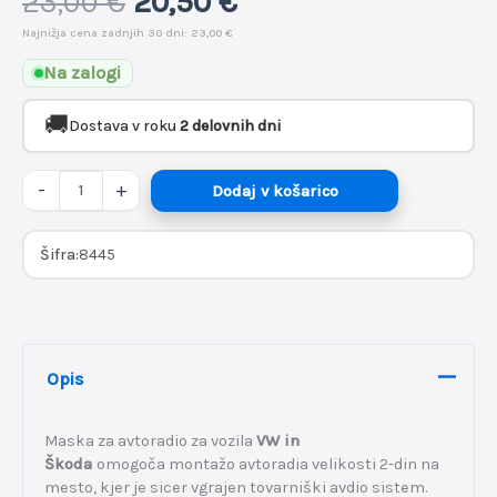
23,00
€
20,50
€
/
Najnižja cena zadnjih 30 dni:
23,00
€
Tiguan
/
Na zalogi
Scirocco
🚚
Dostava v roku
2 delovnih dni
/
Caddy
-
+
Dodaj v košarico
Sharan
2-
Šifra:
8445
din
črna
količina
Opis
Maska za avtoradio
za vozila
VW in
Škoda
omogoča
montažo avtoradia
velikosti 2-din
na
mesto, kjer je sicer vgrajen
tovarniški avdio sistem
.