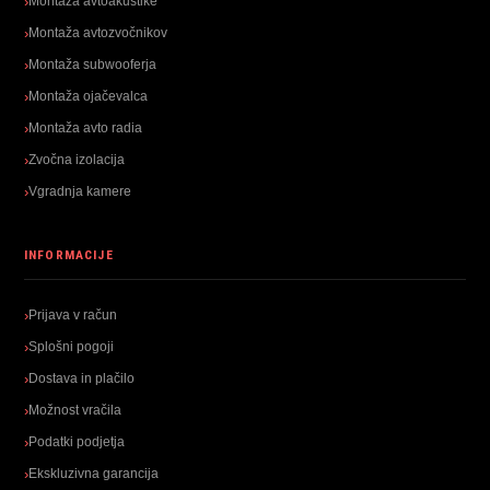
Montaža avtoakustike
Montaža avtozvočnikov
Montaža subwooferja
Montaža ojačevalca
Montaža avto radia
Zvočna izolacija
Vgradnja kamere
INFORMACIJE
Prijava v račun
Splošni pogoji
Dostava in plačilo
Možnost vračila
Podatki podjetja
Ekskluzivna garancija