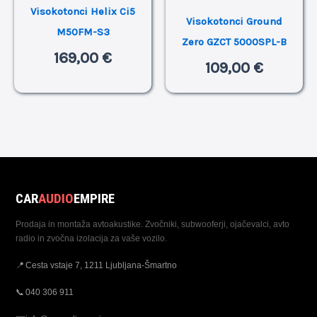
Visokotonci Helix Ci5
Visokotonci Ground
M50FM-S3
Zero GZCT 5000SPL-B
169,00
€
109,00
€
CAR
AUDIO
EMPIRE
Prodaja in montaža avtoakustike. Zvočniki, subwooferji, ojačevalci, avto
radio in zvočna izolacija za vaše vozilo.
📍
Cesta vstaje 7, 1211 Ljubljana-Šmartno
📞
040 306 911